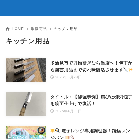
HOME
取扱商品
キッチン用品
キッチン用品
多治見市で刃物研ぎなら当店へ！包丁か
ら園芸用品まで切れ味復活させます
2026年6月28日
タイトル：【修理事例】錆びた柳刃包丁
を鏡面仕上げで復活！
2026年4月21日
電子レンジ専用調理器！猫鍋レン
ジパン